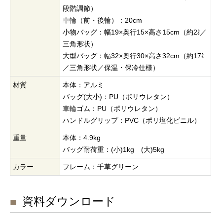
段階調節）
車輪（前・後輪）：20cm
小物バッグ：幅19×奥行15×高さ15cm（約2ℓ／
三角形状）
大型バッグ：幅32×奥行30×高さ32cm（約17ℓ
／三角形状／保温・保冷仕様）
材質
本体：アルミ
バッグ(大小)：PU（ポリウレタン）
車輪ゴム：PU（ポリウレタン）
ハンドルグリップ：PVC（ポリ塩化ビニル）
重量
本体：4.9kg
バッグ耐荷重：(小)1kg (大)5kg
カラー
フレーム：千草グリーン
資料ダウンロード